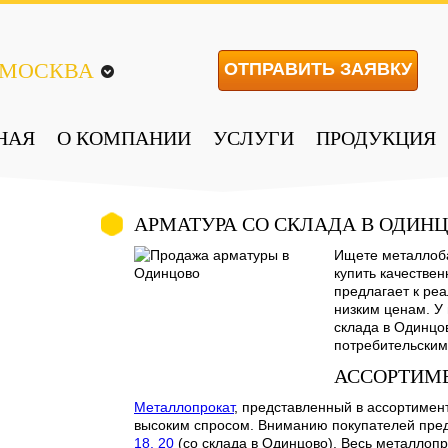
МОСКВА
ОТПРАВИТЬ ЗАЯВКУ
НАЯ
О КОМПАНИИ
УСЛУГИ
ПРОДУКЦИЯ
АРМАТУРА СО СКЛАДА В ОДИН
Ищете металлоба
купить качестве
предлагает к ре
низким ценам. У 
склада в Одинц
потребительским
АССОРТИМ
Металлопрокат
, представленный в ассортимен
высоким спросом. Вниманию покупателей пре
18, 20
(со склада в Одинцово). Весь металлоп