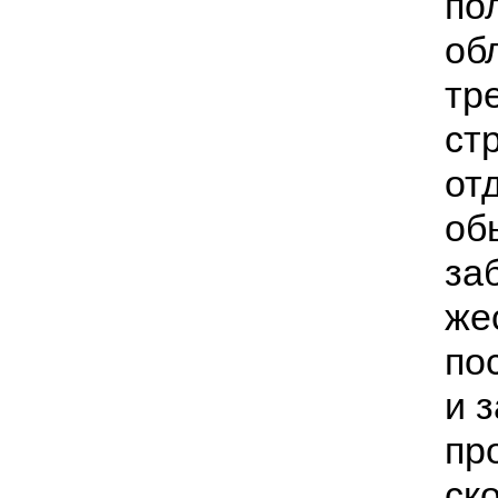
по
об
тр
ст
от
об
за
же
по
и 
пр
ск