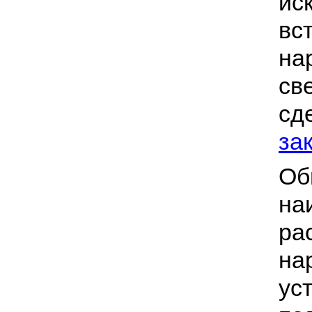
ис
вс
на
св
сд
за
Об
на
ра
на
ус