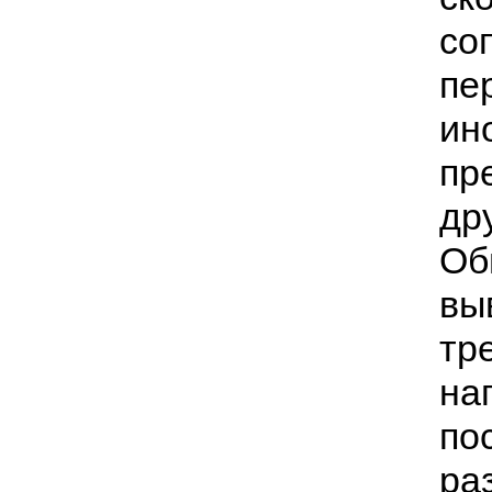
со
пе
ин
пр
др
Об
вы
тр
на
по
ра