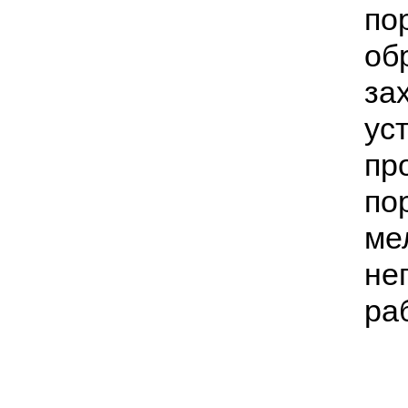
по
об
за
ус
пр
по
ме
не
раб