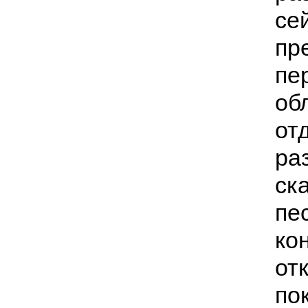
се
пр
пе
об
от
ра
ск
пе
ко
от
по