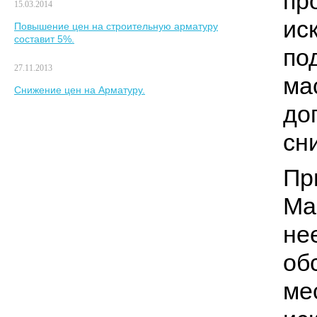
пр
15.03.2014
ис
Повышение цен на строительную арматуру
составит 5%.
по
27.11.2013
ма
Снижение цен на Арматуру.
до
сн
Пр
Ма
не
об
ме